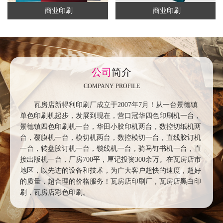
商业印刷
商业印刷
公司
简介
COMPANY PROFILE
瓦房店新得利印刷厂成立于2007年7月！从一台景德镇
单色印刷机起步，发展到现在，营口冠华四色印刷机一台，
景德镇四色印刷机一台，华田小胶印机两台，数控切纸机两
台，覆膜机一台，模切机两台，数控模切一台，直线胶订机
一台，转盘胶订机一台，锁线机一台，骑马钉书机一台，直
接出版机一台，厂房700平，厘记投资300余万。在瓦房店市
地区，以先进的设备和技术，为广大客户超快的速度，超好
的质量，超合理的价格服务！
瓦房店印刷厂，瓦房店黑白印
刷，瓦房店彩色印刷。