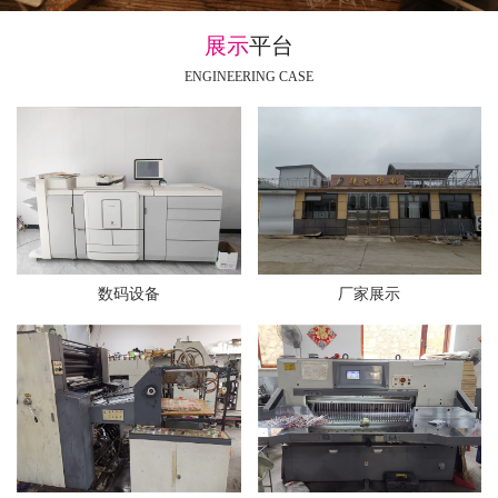
展示
平台
ENGINEERING CASE
数码设备
厂家展示