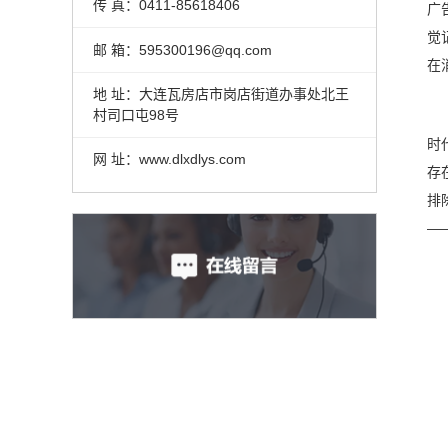
传 真：0411-85618406
广
觉
邮 箱：595300196@qq.com
在
地 址：大连瓦房店市岗店街道办事处北王
村司口屯98号
时
网 址：www.dlxdlys.com
存
排
—