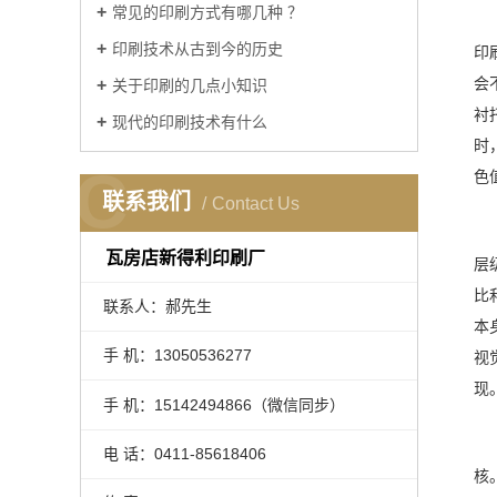
常见的印刷方式有哪几种 ？
印刷技术从古到今的历史
印
会
关于印刷的几点小知识
衬
现代的印刷技术有什么
时
C
色
联系我们
Contact Us
瓦房店新得利印刷厂
层
比
联系人：郝先生
本
手 机：13050536277
视
现
手 机：15142494866（微信同步）
电 话：0411-85618406
核