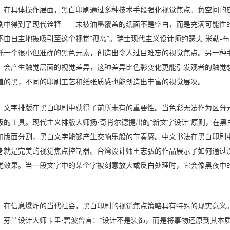
在具体操作层面，黑白印刷通过多种技术手段强化视觉焦点。负空间的应
刷中得到了现代诠释——未被油墨覆盖的纸面不是空白，而是充满可能性
不由自主地被吸引至这个视觉"孤岛"。瑞士现代主义设计师约瑟夫·米勒-
托一个很小但准确的黑色元素，创造出令人过目难忘的视觉焦点。另一种
，会产生触觉层面的视觉差异，这种差异比色彩变化更能引发观者的触觉
值的黑，不同的印刷工艺和纸张质感也能创造出丰富的视觉层次。
文字排版在黑白印刷中获得了前所未有的重要性。当色彩无法作为区分
级的工具。现代主义排版大师扬·奇肖尔德提出的"新文字设计"原则，在
和版面分割，黑白文字能够产生交响乐般的节奏感。中文书法在黑白印刷
身就是完美的视觉焦点控制器。台湾设计师王志弘的作品展示了如何通过
觉效果。当一段文字中的某个字被刻意放大或反白处理时，它会像黑夜中
。
在信息爆炸的当代社会，黑白印刷的视觉焦点策略具有特殊的现实意义
。芬兰设计大师卡里·碧波曾言："设计不是装饰，而是将事物还原到其本