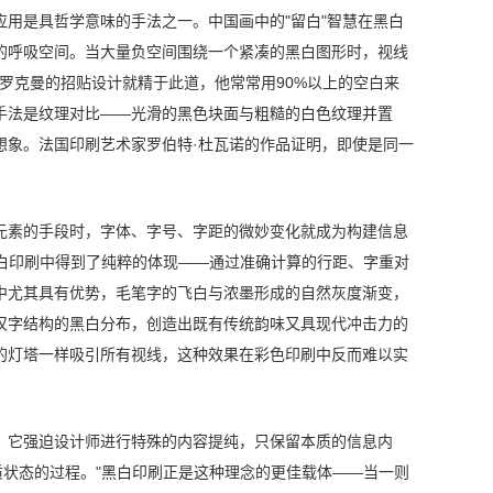
用是具哲学意味的手法之一。中国画中的"留白"智慧在黑白
的呼吸空间。当大量负空间围绕一个紧凑的黑白图形时，视线
布罗克曼的招贴设计就精于此道，他常常用90%以上的空白来
手法是纹理对比——光滑的黑色块面与粗糙的白色纹理并置
想象。法国印刷艺术家罗伯特·杜瓦诺的作品证明，即使是同一
元素的手段时，字体、字号、字距的微妙变化就成为构建信息
黑白印刷中得到了纯粹的体现——通过准确计算的行距、字重对
中尤其具有优势，毛笔字的飞白与浓墨形成的自然灰度渐变，
汉字结构的黑白分布，创造出既有传统韵味又具现代冲击力的
的灯塔一样吸引所有视线，这种效果在彩色印刷中反而难以实
。它强迫设计师进行特殊的内容提纯，只保留本质的信息内
质状态的过程。"黑白印刷正是这种理念的更佳载体——当一则